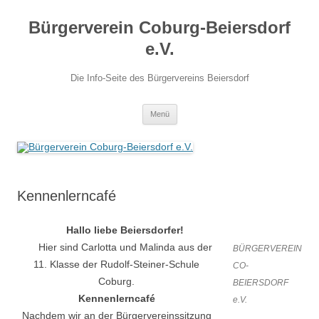
Zum
Inhalt
Bürgerverein Coburg-Beiersdorf
springen
e.V.
Die Info-Seite des Bürgervereins Beiersdorf
Menü
Kennenlerncafé
Hallo liebe Beiersdorfer!
Hier sind Carlotta und Malinda aus der
BÜRGERVEREIN
11. Klasse der Rudolf-Steiner-Schule
CO-
Coburg.
BEIERSDORF
Kennenlerncafé
e.V.
Nachdem wir an der Bürgervereinssitzung