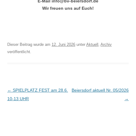
E-Mail
info@bv-beiersdorf.de
Wir freuen uns auf Euch!
Dieser Beitrag wurde am
12. Juni 2026
unter
Aktuell
,
Archiv
veröffentlicht.
Beitragsnavigation
←
SPIELPLATZ FEST am 28.6.
Beiersdorf aktuell Nr. 05/2026
10-13 UHR
→