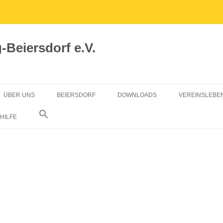
Beiersdorf e.V.
ÜBER UNS
BEIERSDORF
DOWNLOADS
VEREINSLEBE
VORSTAND
GRÜNGUTCONTAINER
MITGLIED WERDEN
HILFE
SATZUNG
CHRONIK
BEIERSDORF AKTUELL
DATENSCHUTZERKLÄRUNG
SATZUNG