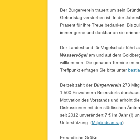
Der Bürgerverein trauert um sein Grün
Geburtstag verstorben ist. In der Jahr
Präsent für ihre Treue bedanken. Bis zu
immer gerne und dankbar an sie erinner
Der Landesbund für Vogelschutz führt a
Wasservögel
am und auf dem Goldbergse
willkommen. Die genauen Termine entne
Treffpunkt erfragen Sie bitte unter
basti
Derzeit zählt der
Bürgerverein
273 Mitgl
1.500 Einwohnern Beiersdorfs durchaus h
Motivation des Vorstands und erhöht d
Diskussionen mit den städtischen Ämtern.
seit 2012 unverändert
7 € im Jahr
(!) un
Unterstützung. (
Mitgliedsantrag
)
Freundliche Grüße