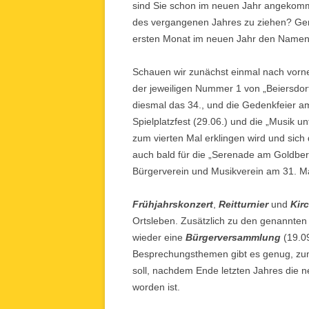
sind Sie schon im neuen Jahr angekomm
des vergangenen Jahres zu ziehen? Ge
ersten Monat im neuen Jahr den Namen 
Schauen wir zunächst einmal nach vorn
der jeweiligen Nummer 1 von „Beiersdo
diesmal das 34., und die Gedenkfeier a
Spielplatzfest (29.06.) und die „Musik 
zum vierten Mal erklingen wird und sich d
auch bald für die „Serenade am Goldber
Bürgerverein und Musikverein am 31. Ma
Frühjahrskonzert
,
Reitturnier
und
Kir
Ortsleben. Zusätzlich zu den genannten
wieder eine
Bürgerversammlung
(19.09
Besprechungsthemen gibt es genug, zum 
soll, nachdem Ende letzten Jahres die 
worden ist.