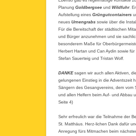
Ebenso gab es regelmäßige Kontakte 
Planung
Goldbergsee
und
Wildfuhr
. E
Aufstellung eines
Grüngutcontainers
un
neues
Urnengrabs
sowie über die Instal
Für die Bereitschaft der städtischen Mit
und Bürger anzunehmen und sie sachlich 
besonderem Maße für Oberbürgermeister
Herbert Hartan und Can Aydin sowie für
Stefan Sauerteig und Tristan Wolf.
DANKE
sagen wir auch allen Aktiven, 
gelungenen Einstieg in die Adventszeit
Sängern des Gesangvereins, dem vom Si
und allen Helfern beim Auf- und Abbau 
Seite 4)
Sehr erfreulich war die Teilnahme der B
St. Matthäus. Herz-lichen Dank dafür und
Anregung fürs Mitmachen beim nächste