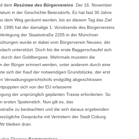
und dem
Resümee des Bürgervereins
. Der 16. November
Datum in der Geschichte Beiersdorfs. Es hat fast 30 Jahre
aus dem Weg geräumt werden, bis an diesem Tag das Ziel
t. 1995 hat der damalige 1. Vorsitzende des Bürgervereins
 Verlegung der Staatsstraße 2205 in der Münchner
mühungen wurde er dabei vom Bürgerverein Neuses, der
ch unterstützt. Doch bis die erste Baggerschaufel sich
ser durch den Goldbergsee. Mehrmals mussten die
gen der Bürger erinnert werden, unter anderem durch eine
te sich der Kauf der notwendigen Grundstücke, der erst
n Verwaltungsgerichtshofs endgültig abgeschlossen
entpuppten sich von der EU erlassene
egung der ursprünglich geplanten Trasse erforderten. So
n ersten Spatenstich. Nun gilt es, das
sstraße zu beobachten und die sich daraus ergebenden
ezügliche Gespräche mit Vertretern der Stadt Coburg
ir bleiben dran.