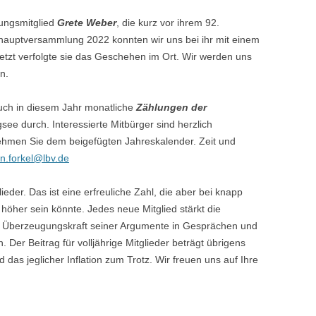
dungsmitglied
Grete Weber
, die kurz vor ihrem 92.
eshauptversammlung 2022 konnten wir uns bei ihr mit einem
letzt verfolgte sie das Geschehen im Ort. Wir werden uns
n.
uch in diesem Jahr monatliche
Zählungen der
e durch. Interessierte Mitbürger sind herzlich
hmen Sie dem beigefügten Jahreskalender. Zeit und
an.forkel@lbv.de
ieder. Das ist eine erfreuliche Zahl, die aber bei knapp
öher sein könnte. Jedes neue Mitglied stärkt die
ie Überzeugungskraft seiner Argumente in Gesprächen und
 Der Beitrag für volljährige Mitglieder beträgt übrigens
d das jeglicher Inflation zum Trotz. Wir freuen uns auf Ihre