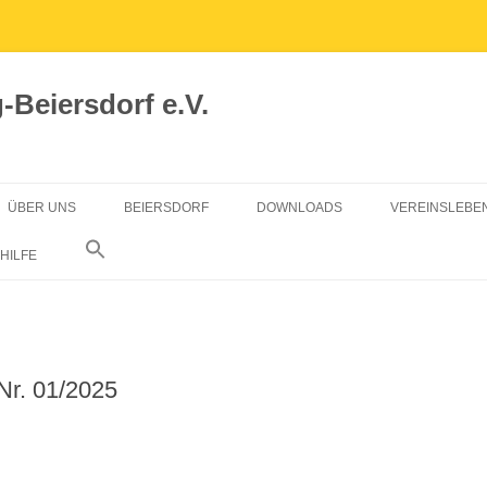
Beiersdorf e.V.
ÜBER UNS
BEIERSDORF
DOWNLOADS
VEREINSLEBE
VORSTAND
GRÜNGUTCONTAINER
MITGLIED WERDEN
HILFE
SATZUNG
CHRONIK
BEIERSDORF AKTUELL
DATENSCHUTZERKLÄRUNG
SATZUNG
. 01/2025