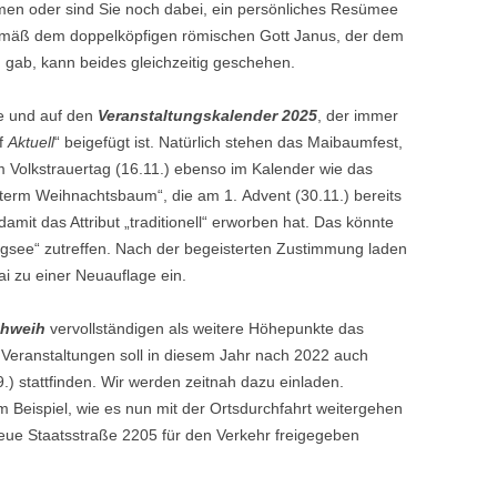
en oder sind Sie noch dabei, ein persönliches Resümee
mäß dem doppelköpfigen römischen Gott Janus, der dem
gab, kann beides gleichzeitig geschehen.
e und auf den
Veranstaltungskalender 2025
, der immer
rf
Aktuell
“ beigefügt ist. Natürlich stehen das Maibaumfest,
m Volkstrauertag (16.11.) ebenso im Kalender wie das
unterm Weihnachtsbaum“, die am 1. Advent (30.11.) bereits
amit das Attribut „traditionell“ erworben hat. Das könnte
gsee“ zutreffen. Nach der begeisterten Zustimmung laden
i zu einer Neuauflage ein.
chweih
vervollständigen als weitere Höhepunkte das
 Veranstaltungen soll in diesem Jahr nach 2022 auch
.) stattfinden. Wir werden zeitnah dazu einladen.
Beispiel, wie es nun mit der Ortsdurchfahrt weitergehen
neue Staatsstraße 2205 für den Verkehr freigegeben