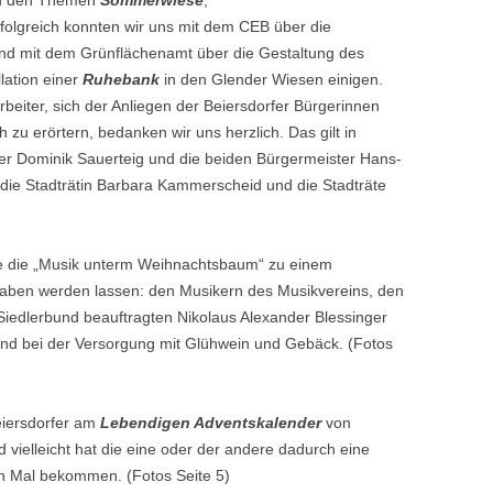
zu den Themen
Sommerwiese
,
rfolgreich konnten wir uns mit dem CEB über die
d mit dem Grünflächenamt über die Gestaltung des
lation einer
Ruhebank
in den Glender Wiesen einigen.
arbeiter, sich der Anliegen der Beiersdorfer Bürgerinnen
zu erörtern, bedanken wir uns herzlich. Das gilt in
 Dominik Sauerteig und die beiden Bürgermeister Hans-
 die Stadträtin Barbara Kammerscheid und die Stadträte
die die „Musik unterm Weihnachtsbaum“ zu einem
 haben werden lassen: den Musikern des Musikvereins, den
edlerbund beauftragten Nikolaus Alexander Blessinger
und bei der Versorgung mit Glühwein und Gebäck. (Fotos
eiersdorfer am
Lebendigen Adventskalender
von
 vielleicht hat die eine oder der andere dadurch eine
n Mal bekommen. (Fotos Seite 5)