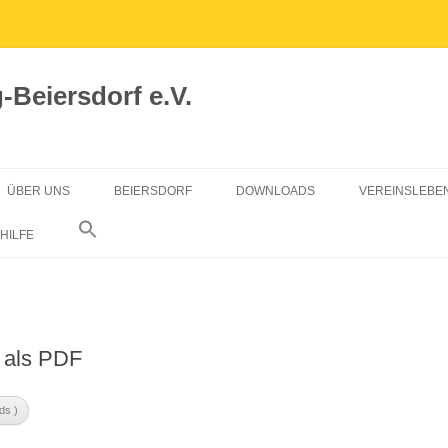
Beiersdorf e.V.
ÜBER UNS
BEIERSDORF
DOWNLOADS
VEREINSLEBE
VORSTAND
GRÜNGUTCONTAINER
MITGLIED WERDEN
HILFE
SATZUNG
CHRONIK
BEIERSDORF AKTUELL
DATENSCHUTZERKLÄRUNG
SATZUNG
0 als PDF
ds )