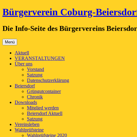
Zum
Bürgerverein Coburg-Beiersdorf
Inhalt
springen
Die Info-Seite des Bürgervereins Beiersdor
Menü
Aktuell
VERANSTALTUNGEN
Über uns
Vorstand
Satzung
Datenschutzerklärung
Beiersdorf
Grüngutcontainer
Chronik
Downloads
Mitglied werden
Beiersdorf Aktuell
Satzung
Vereinsleben
Wahlprüfsteine
Wahlprüfsteine 2020