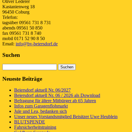
Oliver Lederer
Kastanienweg 18
96450 Coburg
Telefon:
tagsüber 09561 731 8 731
abends 09561 50 850
fax 09561 731 8 740
mobil 0171 52 90 8 50
Email:
info@bv-beiersdorf.de
Suchen
Suchen
nach:
Neueste Beiträge
Beiersdorf aktuell Nr. 06/2027
Beiersdorf aktuell Nr. 06 / 2026 als Download
Befragung für ältere Mitbürger ab 65 Jahren
Infos zum Garagenflohmarkt
Jule und Lea, bedanken sich
Unser neues Vorstandsmitglied Beisitzer Uwe Heublein
BLUTSPENDE
Fahrsicherheitstraining